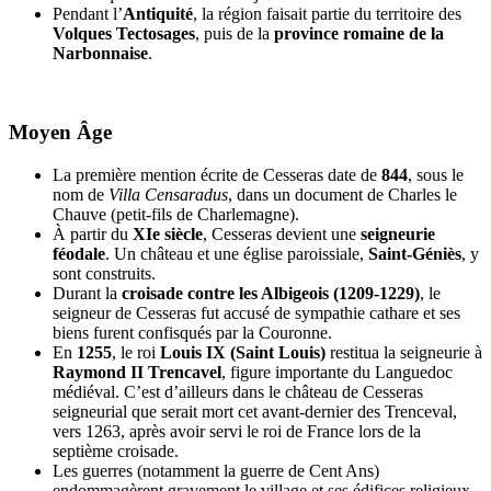
Pendant l’
Antiquité
, la région faisait partie du territoire des
Volques Tectosages
, puis de la
province romaine de la
Narbonnaise
.
Moyen Âge
La première mention écrite de Cesseras date de
844
, sous le
nom de
Villa Censaradus
, dans un document de Charles le
Chauve (petit-fils de Charlemagne).
À partir du
XIe siècle
, Cesseras devient une
seigneurie
féodale
. Un château et une église paroissiale,
Saint-Géniès
, y
sont construits.
Durant la
croisade contre les Albigeois (1209-1229)
, le
seigneur de Cesseras fut accusé de sympathie cathare et ses
biens furent confisqués par la Couronne.
En
1255
, le roi
Louis IX (Saint Louis)
restitua la seigneurie à
Raymond II Trencavel
, figure importante du Languedoc
médiéval. C’est d’ailleurs dans le château de Cesseras
seigneurial que serait mort cet avant-dernier des Trenceval,
vers 1263, après avoir servi le roi de France lors de la
septième croisade.
Les guerres (notamment la guerre de Cent Ans)
endommagèrent gravement le village et ses édifices religieux.