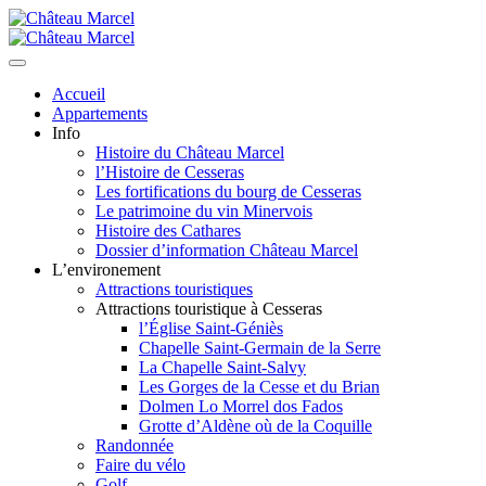
Skip
to
content
Château Marcel
Château Marcel
Accueil
Appartements
Info
Histoire du Château Marcel
l’Histoire de Cesseras
Les fortifications du bourg de Cesseras
Le patrimoine du vin Minervois
Histoire des Cathares
Dossier d’information Château Marcel
L’environement
Attractions touristiques
Attractions touristique à Cesseras
l’Église Saint-Géniès
Chapelle Saint-Germain de la Serre
La Chapelle Saint-Salvy
Les Gorges de la Cesse et du Brian
Dolmen Lo Morrel dos Fados
Grotte d’Aldène où de la Coquille
Randonnée
Faire du vélo
Golf